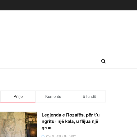
Prirje
Komente
Të fundit
Legjenda e Rozafës, për t’u
ngritur një kala, u flijua një
grua
25 QERSHOR, 2021