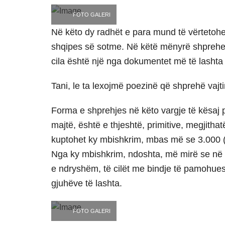
FOTO GALERI
Në këto dy radhët e para mund të vërtetohet l
shqipes së sotme. Në këtë mënyrë shprehes
cila është një nga dokumentet më të lashta
Tani, le ta lexojmë poezinë që shprehë vajt
Forma e shprehjes në këto vargje të kësaj po
majtë, është e thjeshtë, primitive, megjithat
kuptohet ky mbishkrim, mbas më se 3.000 (
Nga ky mbishkrim, ndoshta, më mirë se në s
e ndryshëm, të cilët me bindje të pamohues
gjuhëve të lashta.
FOTO GALERI