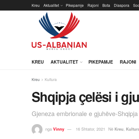
Kreu
Aktualitet
Pikepamje
Rajoni
Bota
Diaspora
Soc
KREU
AKTUALITET
PIKEPAMJE
RAJONI
Kreu
Kultura
Shqipja çelësi i gj
Gjeneza embrionale e gjuhëve-Shqipja ç
nga
Vinny
16 Shtator, 2021
Në
Kreu
,
Kultur