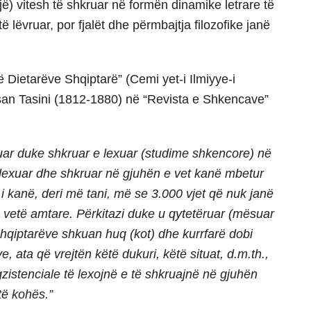
jë) vitesh të shkruar në formën dinamike letrare të
lëvruar, por fjalët dhe përmbajtja filozofike janë
 Dietarëve Shqiptarë” (Cemi yet-i Ilmiyye-i
san Tasini (1812-1880) në “Revista e Shkencave”
ruar duke shkruar e lexuar (studime shkencore) në
 lexuar dhe shkruar në gjuhën e vet kanë mbetur
 i kanë, deri më tani, më se 3.000 vjet që nuk janë
 vetë amtare. Përkitazi duke u qytetëruar (mësuar
shqiptarëve shkuan huq (kot) dhe kurrfarë dobi
e, ata që vrejtën këtë dukuri, këtë situat, d.m.th.,
zistenciale të lexojnë e të shkruajnë në gjuhën
të kohës.”