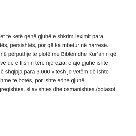
uhet të ketë qenë gjuhë e shkrim-leximit para
htës, persishtës, por që ka mbetur në harresë.
 në përputhje të plotë me Biblën dhe Kur’anin që
e që e flisnin tërë njerëzia, e ajo gjuhë ishte
lë shqipja para 3.000 vitesh jo vetëm që ishte
yshme të botës, por ishte edhe gjuhë
 greqishtes, sllavishtes dhe osmanishtes./botasot