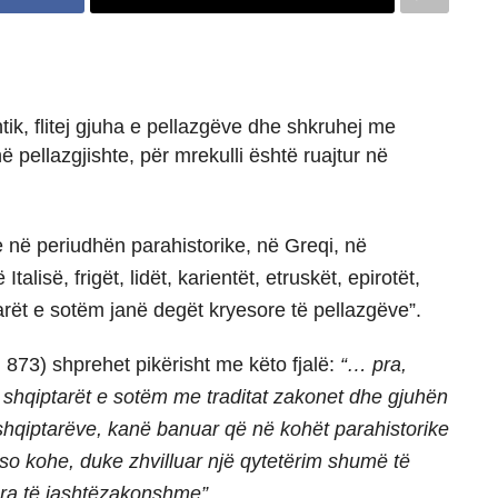
ik, flitej gjuha e pellazgëve dhe shkruhej me
uhë pellazgjishte, për mrekulli është ruajtur në
e në periudhën parahistorike, në Greqi, në
talisë, frigët, lidët, karientët, etruskët, epirotët,
qiptarët e sotëm janë degët kryesore të pellazgëve”.
 873) shprehet pikërisht me këto fjalë:
“… pra,
 shqiptarët e sotëm me traditat zakonet dhe gjuhën
 shqiptarëve, kanë banuar që në kohët parahistorike
so kohe, duke zhvilluar një qytetërim shumë të
ra të jashtëzakonshme”.