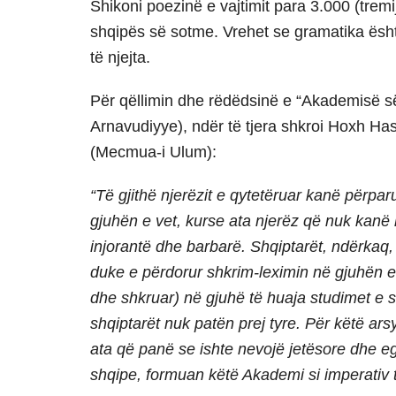
Shikoni poezinë e vajtimit para 3.000 (tremi
shqipës së sotme. Vrehet se gramatika është 
të njejta.
Për qëllimin dhe rëdëdsinë e “Akademisë së
Arnavudiyye), ndër të tjera shkroi Hoxh Ha
(Mecmua-i Ulum):
“Të gjithë njerëzit e qytetëruar kanë përpa
gjuhën e vet, kurse ata njerëz që nuk kanë
injorantë dhe barbarë. Shqiptarët, ndërkaq,
duke e përdorur shkrim-leximin në gjuhën e
dhe shkruar) në gjuhë të huaja studimet e 
shqiptarët nuk patën prej tyre. Për këtë arsy
ata që panë se ishte nevojë jetësore dhe eg
shqipe, formuan këtë Akademi si imperativ 