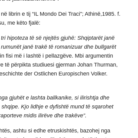
 librin e tij “IL Mondo Dei Traci”; Athinë,1985. f.
u, me këto fjalë:
tri hipoteza të së njejtës gjuhë: Shqiptarët janë
ë, rumunët janë trakë të romanizuar dhe bullgarët
hin fisi më i lashtë i pellazgëve. Mbi argumentin
re të përpikta studiuesi gjerman Johan Thurman,
eschichte der Ostlichen Europischen Volker.
ga gjuhët e lashta ballkanike, si ilirishtja dhe
 shqipe. Kjo lidhje e dyfishtë mund të sqarohet
porteve midis ilirëve dhe trakëve”.
ishtës, ashtu si edhe etruskishtës, bazohej nga