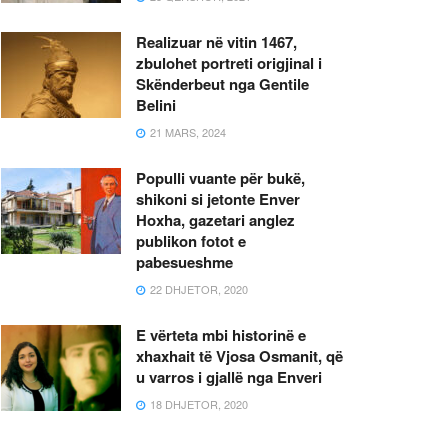
Realizuar në vitin 1467,
zbulohet portreti origjinal i
Skënderbeut nga Gentile
Belini
21 MARS, 2024
Populli vuante për bukë,
shikoni si jetonte Enver
Hoxha, gazetari anglez
publikon fotot e
pabesueshme
22 DHJETOR, 2020
E vërteta mbi historinë e
xhaxhait të Vjosa Osmanit, që
u varros i gjallë nga Enveri
18 DHJETOR, 2020