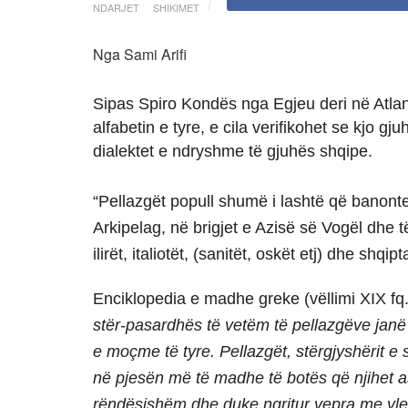
NDARJET
SHIKIMET
Nga Sami Arifi
Sipas Spiro Kondës nga Egjeu deri në Atlant
alfabetin e tyre, e cila verifikohet se kjo gj
dialektet e ndryshme të gjuhës shqipe.
“Pellazgët popull shumë i lashtë që banont
Arkipelag, në brigjet e Azisë së Vogël dhe të I
ilirët, italiotët, (sanitët, oskët etj) dhe sh
Enciklopedia e madhe greke (vëllimi XIX fq.
stër-pasardhës të vetëm të pellazgëve janë
e moçme të tyre. Pellazgët, stërgjyshërit e
në pjesën më të madhe të botës që njihet a
rëndësishëm dhe duke ngritur vepra me vle