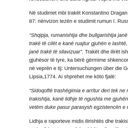
Në studimet mbi trakët Konstantino Dragan në
87: nënvizon tezën e studimit rumun I. Russ
“Shqipja, rumanishtja dhe bullgarishtja janë 
trakë të cilët e kanë ruajtur gjuhën e lasht
janë trakë të sllavizuar”.
Trakët dhe ilirët is
gjuhësor të tyre, ka bërë gërmime shkenco
në veprën e tij: Untersuchungen über die G
Lipsia,1774. Ai shprehet me köto fjalë:
“Sidoqoftë trashëgimia e arritur deri tek ne n
trakishtja, kanë lidhje të ngushta me gjuhën
vetëm duke pasur parasysh egzistencën e ra
Lidhja e raporteve midis ilirishtës dhe trak