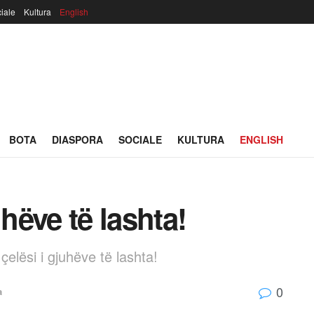
iale
Kultura
English
BOTA
DIASPORA
SOCIALE
KULTURA
ENGLISH
uhëve të lashta!
elësi i gjuhëve të lashta!
0
a