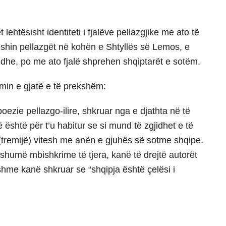
ehtësisht identiteti i fjalëve pellazgjike me ato të
hin pellazgët në kohën e Shtyllës së Lemos, e
 dhe, po me ato fjalë shprehen shqiptarët e sotëm.
imin e gjatë e të prekshëm:
ezie pellazgo-ilire, shkruar nga e djathta në të
ë është për t’u habitur se si mund të zgjidhet e të
tremijë) vitesh me anën e gjuhës së sotme shqipe.
humë mbishkrime të tjera, kanë të drejtë autorët
hme kanë shkruar se “shqipja është çelësi i