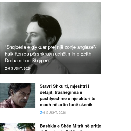
“Shqipëria e gjykuar prej një zonje angleze”/
Faik Konica përshkruan udhëtimin e Edith
Durhamit në Shqipëri
6 GUSHT, 2026
Stavri Shkurti, mjeshtri i
detajit, trashëgimia e
pashlyeshme e një aktori të
madh në artin tonë skenik
6 GUSHT, 2026
Bashkia e Shën Mitrit në pritje