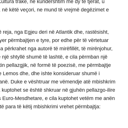
Kultura trake, në kundërshtim me dy të tjerat, u
j, në këtë veçori, ne mund të vrejmë degëzimet e
eja, nga Egjeu deri në Atlantik dhe, rastësisht,
hyer përmbajtjen e tyre, por edhe për të vërtetuar
përkrahet nga autorë të mirëfillët, të mirënjohur,
një shtyllë shumë të lashtë, e cila përmban një
in pellazgjik, në formë të poezisë, me përmbajtje
in e Lemos dhe, dhe ishte konsideruar shumë i
rmbanë. Duke e vështruar me vëmendje atë mbishkrim
a kuptohet se është shkruar në gjuhën pellazgo-ilire
rës Euro-Mesdhetare, e cila kuptohet vetëm me anën
ë para të këtij mbishkrimi vrehet përmbajtja: