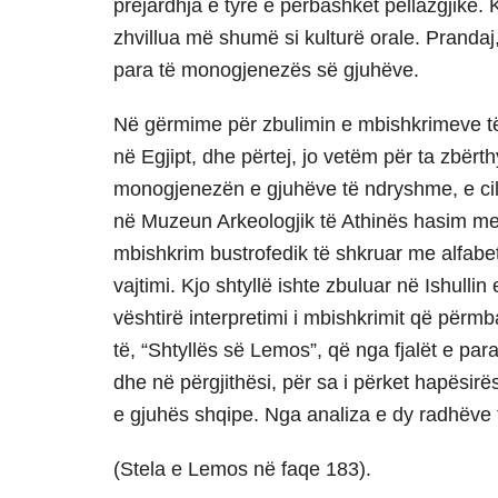
prejardhja e tyre e përbashkët pellazgjike. 
zhvillua më shumë si kulturë orale. Pranda
para të monogjenezës së gjuhëve.
Në gërmime për zbulimin e mbishkrimeve të r
në Egjipt, dhe përtej, jo vetëm për ta zbërt
monogjenezën e gjuhëve të ndryshme, e cila 
në Muzeun Arkeologjik të Athinës hasim me 
mbishkrim bustrofedik të shkruar me alfabet
vajtimi. Kjo shtyllë ishte zbuluar në Ishull
vështirë interpretimi i mbishkrimit që pë
të, “Shtyllës së Lemos”, që nga fjalët e par
dhe në përgjithësi, për sa i përket hapësi
e gjuhës shqipe. Nga analiza e dy radhëve t
(Stela e Lemos në faqe 183).