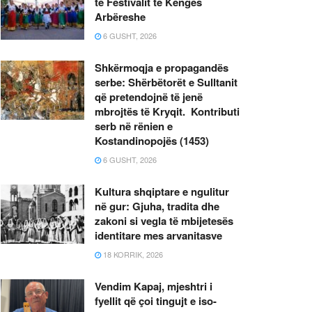
të Festivalit të Këngës
Arbëreshe
6 GUSHT, 2026
Shkërmoqja e propagandës
serbe: Shërbëtorët e Sulltanit
që pretendojnë të jenë
mbrojtës të Kryqit. Kontributi
serb në rënien e
Kostandinopojës (1453)
6 GUSHT, 2026
Kultura shqiptare e ngulitur
në gur: Gjuha, tradita dhe
zakoni si vegla të mbijetesës
identitare mes arvanitasve
18 KORRIK, 2026
Vendim Kapaj, mjeshtri i
fyellit që çoi tingujt e iso-