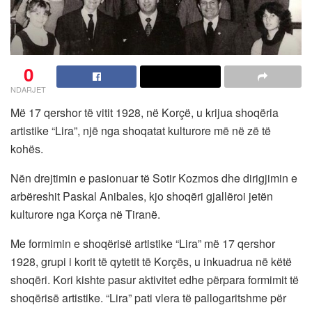
0
NDARJET
Më 17 qershor të vitit 1928, në Korçë, u krijua shoqëria
artistike “Lira”, një nga shoqatat kulturore më në zë të
kohës.
Nën drejtimin e pasionuar të Sotir Kozmos dhe dirigjimin e
arbëreshit Paskal Anibales, kjo shoqëri gjallëroi jetën
kulturore nga Korça në Tiranë.
Me formimin e shoqërisë artistike “Lira” më 17 qershor
1928, grupi i korit të qytetit të Korçës, u inkuadrua në këtë
shoqëri. Kori kishte pasur aktivitet edhe përpara formimit të
shoqërisë artistike. “Lira” pati vlera të pallogaritshme për