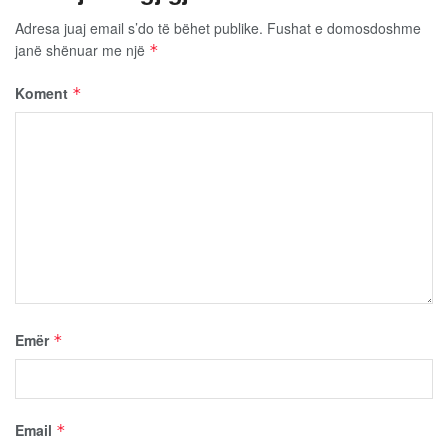
Adresa juaj email s’do të bëhet publike.
Fushat e domosdoshme
janë shënuar me një
*
Koment
*
Emër
*
Email
*