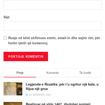
Sajt
Ruaje në këtë shfletues emrin, email-in dhe sajtin tim, për
herën tjetër që komentoj.
Prirje
Komente
Të fundit
Legjenda e Rozafës, për t’u ngritur një kala, u
flijua një grua
25 QERSHOR, 2021
Realizuar në vitin 1467, zbulohet portreti