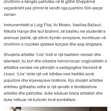
zhvillimin e këngës patriotike në të gjithë Shqipërinë
veçanërisht pas çlirimit të vendit nga pushtimi 500-vjeçar
osman.
Instrumentistët si Luigj Filaj, Ilo Mosko, Vasillaq Ballauri,
Nikolla Hançe dhe Isuf Ibrahimi, së bashku me studentët e
arsimuar jashtë, që sillnin frymën evropiane, kontribuan në
zhvillimin e muzikës qytetare korçare dhe asaj shqiptare.
Shoqëria artistike “Lira” lindi si një bashkim vlerash dhe
talentesh, ku kori dhe orkestra harmonizuan origjinalitetin e
artistëve vendas me përvojën e pedagogëve francezë të
Liceut. “Lira” ishte një urë lidhëse mes traditës sonë
popullore dhe kryeveprave botërore. Kjo shoqëri artistike
shërbeu gjithashtu edhe si një qendër e rëndësishme
artistike dhe patriotike, duke edukuar breza artistësh dhe
duke ndikuar në kulturën tonë kombëtare.