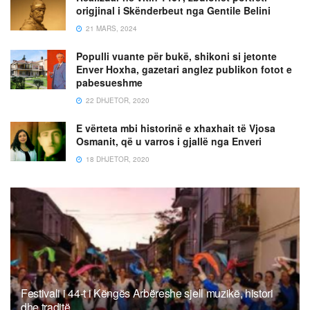
origjinal i Skënderbeut nga Gentile Belini
21 MARS, 2024
Populli vuante për bukë, shikoni si jetonte
Enver Hoxha, gazetari anglez publikon fotot e
pabesueshme
22 DHJETOR, 2020
E vërteta mbi historinë e xhaxhait të Vjosa
Osmanit, që u varros i gjallë nga Enveri
18 DHJETOR, 2020
Festivali i 44-t i Këngës Arbëreshe sjell muzikë, histori
dhe traditë