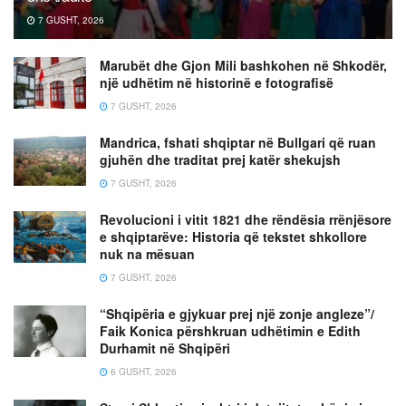
7 GUSHT, 2026
Marubët dhe Gjon Mili bashkohen në Shkodër,
një udhëtim në historinë e fotografisë
7 GUSHT, 2026
Mandrica, fshati shqiptar në Bullgari që ruan
gjuhën dhe traditat prej katër shekujsh
7 GUSHT, 2026
Revolucioni i vitit 1821 dhe rëndësia rrënjësore
e shqiptarëve: Historia që tekstet shkollore
nuk na mësuan
7 GUSHT, 2026
“Shqipëria e gjykuar prej një zonje angleze”/
Faik Konica përshkruan udhëtimin e Edith
Durhamit në Shqipëri
6 GUSHT, 2026