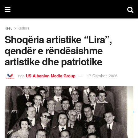
Kreu
Kultura
Shoqëria artistike “Lira”,
qendër e rëndësishme
artistike dhe patriotike
nga
US Albanian Media Group
17 Qershor, 2026