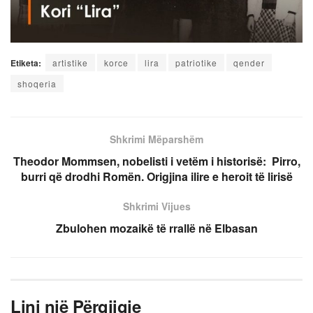
Etiketa:
artistike
korce
lira
patriotike
qender
shoqeria
Shkrimi Mëparshëm
Theodor Mommsen, nobelisti i vetëm i historisë:
Pirro,
burri që drodhi Romën. Origjina ilire e heroit të lirisë
Shkrimi Vijues
Zbulohen mozaikë të rrallë në Elbasan
Lini një Përgjigje