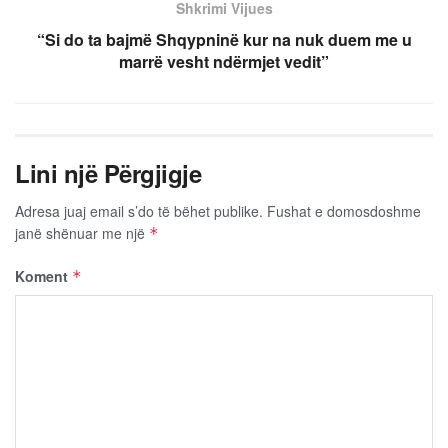
Shkrimi Vijues
“Si do ta bajmë Shqypninë kur na nuk duem me u
marrë vesht ndërmjet vedit”
Lini një Përgjigje
Adresa juaj email s’do të bëhet publike.
Fushat e domosdoshme
janë shënuar me një
*
Koment
*