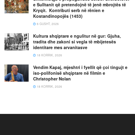
e Sulltanit që pretendojnë të jenë mbrojtës të
Kryqit. Kontributi serb në rënien e
Kostandinopojës (1453)
6 GUSHT, 2026
Kultura shqiptare e ngulitur në gur: Gjuha,
tradita dhe zakoni si vegla të mbijetesës
identitare mes arvanitasve
18 KORRIK, 2026
Vendim Kapaj, mjeshtri i fyellit që çoi tingujt e
iso-polifonisë shqiptare në filmin e
Christopher Nolan
18 KORRIK, 2026