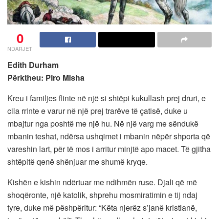
0
NDARJET
Edith Durham
Përktheu: Piro Misha
Kreu i familjes flinte në një si shtëpi kukullash prej druri, e
cila rrinte e varur në një prej trarëve të çatisë, duke u
mbajtur nga poshtë me një hu. Në një varg me sëndukë
mbanin teshat, ndërsa ushqimet i mbanin nëpër shporta që
vareshin lart, për të mos i arritur minjtë apo macet. Të gjitha
shtëpitë qenë shënjuar me shumë kryqe.
Kishën e kishin ndërtuar me ndihmën ruse. Djali që më
shoqëronte, një katolik, shprehu mosmiratimin e tij ndaj
tyre, duke më pëshpëritur: “Këta njerëz s’janë kristianë,