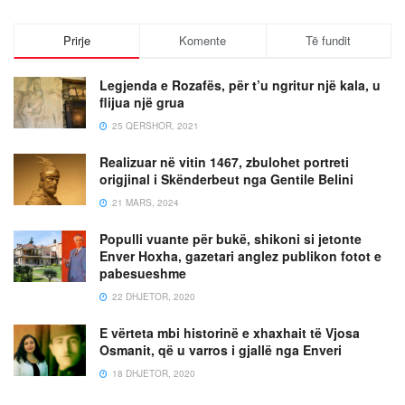
Prirje
Komente
Të fundit
Legjenda e Rozafës, për t’u ngritur një kala, u
flijua një grua
25 QERSHOR, 2021
Realizuar në vitin 1467, zbulohet portreti
origjinal i Skënderbeut nga Gentile Belini
21 MARS, 2024
Populli vuante për bukë, shikoni si jetonte
Enver Hoxha, gazetari anglez publikon fotot e
pabesueshme
22 DHJETOR, 2020
E vërteta mbi historinë e xhaxhait të Vjosa
Osmanit, që u varros i gjallë nga Enveri
18 DHJETOR, 2020