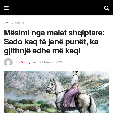
Kreu
Kultura
Mësimi nga malet shqiptare:
Sado keq të jenë punët, ka
gjithnjë edhe më keq!
nga
Vinny
21 Nëntor, 2022