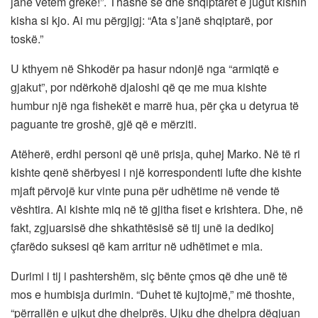
janë vetëm grekë!”. Thashë se dhe shqiptarët e jugut kishin
kisha si kjo. Ai mu përgjigj: “Ata s’janë shqiptarë, por
toskë.”
U kthyem në Shkodër pa hasur ndonjë nga “armiqtë e
gjakut”, por ndërkohë djaloshi që qe me mua kishte
humbur një nga fishekët e marrë hua, për çka u detyrua të
paguante tre groshë, gjë që e mërziti.
Atëherë, erdhi personi që unë prisja, quhej Marko. Në të ri
kishte qenë shërbyesi i një korrespondenti lufte dhe kishte
mjaft përvojë kur vinte puna për udhëtime në vende të
vështira. Ai kishte miq në të gjitha fiset e krishtera. Dhe, në
fakt, zgjuarsisë dhe shkathtësisë së tij unë ia dedikoj
çfarëdo suksesi që kam arritur në udhëtimet e mia.
Durimi i tij i pashtershëm, siç bënte çmos që dhe unë të
mos e humbisja durimin. “Duhet të kujtojmë,” më thoshte,
“përrallën e ujkut dhe dhelprës. Ujku dhe dhelpra dëgjuan