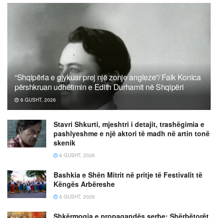
“Shqipëria e gjykuar prej një zonje angleze”/ Faik Konica
përshkruan udhëtimin e Edith Durhamit në Shqipëri
6 GUSHT, 2026
Stavri Shkurti, mjeshtri i detajit, trashëgimia e
pashlyeshme e një aktori të madh në artin tonë
skenik
6 GUSHT, 2026
Bashkia e Shën Mitrit në pritje të Festivalit të
Këngës Arbëreshe
6 GUSHT, 2026
Shkërmoqja e propagandës serbe: Shërbëtorët