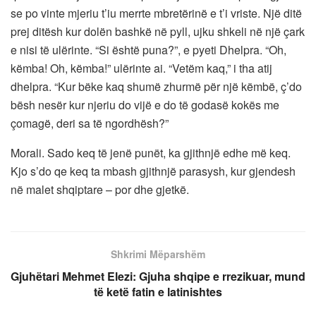
se po vinte mjeriu t’iu merrte mbretërinë e t’i vriste. Një ditë
prej ditësh kur dolën bashkë në pyll, ujku shkeli në një çark
e nisi të ulërinte. “Si është puna?”, e pyeti Dhelpra. “Oh,
këmba! Oh, këmba!” ulërinte ai. “Vetëm kaq,” i tha atij
dhelpra. “Kur bëke kaq shumë zhurmë për një këmbë, ç’do
bësh nesër kur njeriu do vijë e do të godasë kokës me
çomagë, deri sa të ngordhësh?”
Morali. Sado keq të jenë punët, ka gjithnjë edhe më keq.
Kjo s’do qe keq ta mbash gjithnjë parasysh, kur gjendesh
në malet shqiptare – por dhe gjetkë.
Shkrimi Mëparshëm
Gjuhëtari Mehmet Elezi: Gjuha shqipe e rrezikuar, mund
të ketë fatin e latinishtes