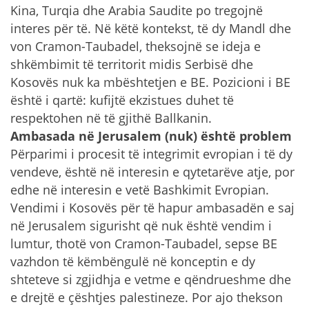
Kina, Turqia dhe Arabia Saudite po tregojnë
interes për të. Në këtë kontekst, të dy Mandl dhe
von Cramon-Taubadel, theksojnë se ideja e
shkëmbimit të territorit midis Serbisë dhe
Kosovës nuk ka mbështetjen e BE. Pozicioni i BE
është i qartë: kufijtë ekzistues duhet të
respektohen në të gjithë Ballkanin.
Ambasada në Jerusalem (nuk) është problem
Përparimi i procesit të integrimit evropian i të dy
vendeve, është në interesin e qytetarëve atje, por
edhe në interesin e vetë Bashkimit Evropian.
Vendimi i Kosovës për të hapur ambasadën e saj
në Jerusalem sigurisht që nuk është vendim i
lumtur, thotë von Cramon-Taubadel, sepse BE
vazhdon të këmbëngulë në konceptin e dy
shteteve si zgjidhja e vetme e qëndrueshme dhe
e drejtë e çështjes palestineze. Por ajo thekson