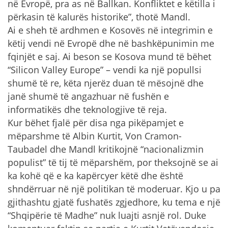
në Evropë, pra as në Ballkan. Konfliktet e këtilla i
përkasin të kalurës historike”, thotë Mandl.
Ai e sheh të ardhmen e Kosovës në integrimin e
këtij vendi në Evropë dhe në bashkëpunimin me
fqinjët e saj. Ai beson se Kosova mund të bëhet
“Silicon Valley Europe” – vendi ka një popullsi
shumë të re, këta njerëz duan të mësojnë dhe
janë shumë të angazhuar në fushën e
informatikës dhe teknologjive të reja.
Kur bëhet fjalë për disa nga pikëpamjet e
mëparshme të Albin Kurtit, Von Cramon-
Taubadel dhe Mandl kritikojnë “nacionalizmin
populist” të tij të mëparshëm, por theksojnë se ai
ka kohë që e ka kapërcyer këtë dhe është
shndërruar në një politikan të moderuar. Kjo u pa
gjithashtu gjatë fushatës zgjedhore, ku tema e një
“Shqipërie të Madhe” nuk luajti asnjë rol. Duke