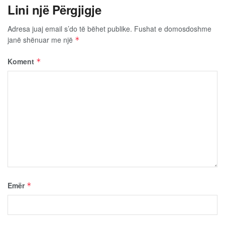
Lini një Përgjigje
Adresa juaj email s’do të bëhet publike.
Fushat e domosdoshme
janë shënuar me një
*
Koment
*
Emër
*