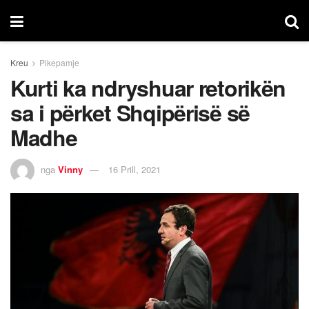
Kreu
Pikepamje
Kurti ka ndryshuar retorikën
sa i përket Shqipërisë së
Madhe
nga
Vinny
16 Prill, 2021