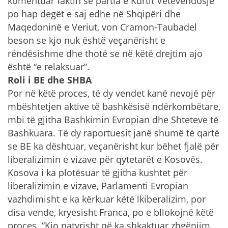
komentuar faktin se partia e Kurtit Vetëvendosje
po hap degët e saj edhe në Shqipëri dhe
Maqedoninë e Veriut, von Cramon-Taubadel
beson se kjo nuk është veçanërisht e
rëndësishme dhe thotë se në këtë drejtim ajo
është “e relaksuar”.
Roli i BE dhe SHBA
Por në këtë proces, të dy vendet kanë nevojë për
mbështetjen aktive të bashkësisë ndërkombëtare,
mbi të gjitha Bashkimin Evropian dhe Shteteve të
Bashkuara. Të dy raportuesit janë shumë të qartë
se BE ka dështuar, veçanërisht kur bëhet fjalë për
liberalizimin e vizave për qytetarët e Kosovës.
Kosova i ka plotësuar të gjitha kushtet për
liberalizimin e vizave, Parlamenti Evropian
vazhdimisht e ka kërkuar këtë lkiberalizim, por
disa vende, kryesisht Franca, po e bllokojnë këtë
proces. “Kjo natyrisht që ka shkaktuar zhgënjim