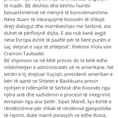
të madh. BE dështoi dhe kështu humbi
besueshmërinë në mënyrë të konsiderueshme.
Nëse duam të inkurajojmë Kosovën të shkojë
drejt dialogut dhe marrëveshjes me Serbinë, ata
duhet të përfitojnë diçka. E ata nuk kanë asgjë
nëse Evropa është të paaftë për të bërë punën e
saj, detyrat e saja të shtëpisë”, thekson Viola von
Cramon-Taubadel.
BE shpreson se në këtë proces do ta ketë edhe
mbështetjen e administratës së re amerikane. Në
letrën e tij drejtuar Vuçiqit, presidenti amerikan e
bëri të qartë se Shtetet e Bashkuara presin
njohjen e ndërsjellë të Serbisë dhe Kosovës nga
njëra anë dhe vazhdimin e procesit të integrimit
evropian nga ana tjetër. Sipas Mandl, kjo është e
rëndësishme për shkak të rëndësisë gjeopolitike
të rajonit, duke marrë parasysh se edhe Rusia,