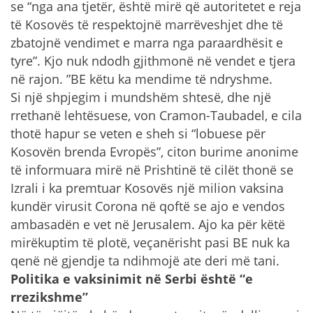
se “nga ana tjetër, është mirë që autoritetet e reja
të Kosovës të respektojnë marrëveshjet dhe të
zbatojnë vendimet e marra nga paraardhësit e
tyre”. Kjo nuk ndodh gjithmonë në vendet e tjera
në rajon. ”BE këtu ka mendime të ndryshme.
Si një shpjegim i mundshëm shtesë, dhe një
rrethanë lehtësuese, von Cramon-Taubadel, e cila
thotë hapur se veten e sheh si “lobuese për
Kosovën brenda Evropës”, citon burime anonime
të informuara mirë në Prishtinë të cilët thonë se
Izrali i ka premtuar Kosovës një milion vaksina
kundër virusit Corona në qoftë se ajo e vendos
ambasadën e vet në Jerusalem. Ajo ka për këtë
mirëkuptim të plotë, veçanërisht pasi BE nuk ka
qenë në gjendje ta ndihmojë ate deri më tani.
Politika e vaksinimit në Serbi është “e
rrezikshme”