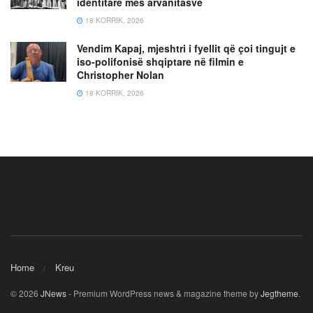
identitare mes arvanitasve
18 KORRIK, 2026
Vendim Kapaj, mjeshtri i fyellit që çoi tingujt e
iso-polifonisë shqiptare në filmin e
Christopher Nolan
18 KORRIK, 2026
Home
Kreu
© 2026
JNews
- Premium WordPress news & magazine theme by
Jegtheme
.