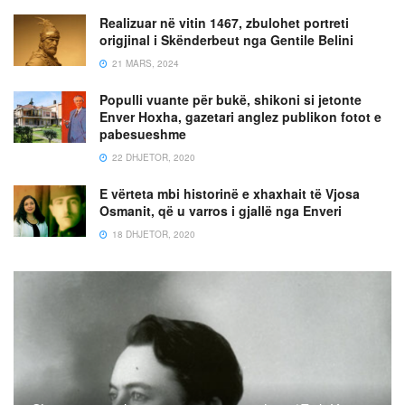
Realizuar në vitin 1467, zbulohet portreti
origjinal i Skënderbeut nga Gentile Belini
21 MARS, 2024
Populli vuante për bukë, shikoni si jetonte
Enver Hoxha, gazetari anglez publikon fotot e
pabesueshme
22 DHJETOR, 2020
E vërteta mbi historinë e xhaxhait të Vjosa
Osmanit, që u varros i gjallë nga Enveri
18 DHJETOR, 2020