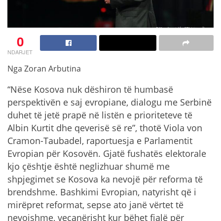
0
NDARJET
Nga Zoran Arbutina
“Nëse Kosova nuk dëshiron të humbasë
perspektivën e saj evropiane, dialogu me Serbinë
duhet të jetë prapë në listën e prioriteteve të
Albin Kurtit dhe qeverisë së re”, thotë Viola von
Cramon-Taubadel, raportuesja e Parlamentit
Evropian për Kosovën. Gjatë fushatës elektorale
kjo çështje është neglizhuar shumë me
shpjegimet se Kosova ka nevojë për reforma të
brendshme. Bashkimi Evropian, natyrisht që i
mirëpret reformat, sepse ato janë vërtet të
nevojshme, veçanërisht kur bëhet fjalë për