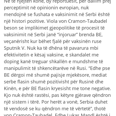
Në të njëjtën kohë, dy reportuesit, për dallim prej
perceptimit në opinionin evropian, nuk
mendojnë se fushata e vaksinimit në Serbi është
një histori pozitive. Viola von Cramon-Taubadel
beson se implikimet gjeopolitike të procesit të
vaksinimit në Serbi janë “injoruar” brenda BE,
veçanërisht kur bëhet fjalë për vaksinën ruse
Sputnik V. Nuk ka të dhëna të pavarura mbi
efektivitetin e kësaj vaksine, e skandalet me
doping kanë treguar shkallën e mundshme të
manipulimit të shkencëtarëve në Rusi. “Edhe pse
BE dërgoi më shumë pajisje mjekësore, mediat
serbe flasin shumë pozitivisht për Rusinë dhe
Kinën, e për BE flasin kryesisht me tone negative.
Kjo nuk është rastësi, pas këtyre gjërave qëndron
një sistem i tërë. Por herët a vonë, Serbia duhet
të vendosë se ku qëndron me të vërtetë”, thotë
von Cramon-Taubadel. Edhe Lukas Mandl është i