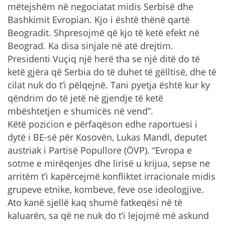
mëtejshëm në negociatat midis Serbisë dhe
Bashkimit Evropian. Kjo i është thënë qartë
Beogradit. Shpresojmë që kjo të ketë efekt në
Beograd. Ka disa sinjale në atë drejtim.
Presidenti Vuçiq një herë tha se një ditë do të
ketë gjëra që Serbia do të duhet të gëlltisë, dhe të
cilat nuk do t’i pëlqejnë. Tani pyetja është kur ky
qëndrim do të jetë në gjendje të ketë
mbështetjen e shumicës në vend”.
Këtë pozicion e përfaqëson edhe raportuesi i
dytë i BE-së për Kosovën, Lukas Mandl, deputet
austriak i Partisë Popullore (ÖVP). “Evropa e
sotme e mirëqenjes dhe lirisë u krijua, sepse ne
arritëm t’i kapërcejmë konfliktet irracionale midis
grupeve etnike, kombeve, feve ose ideologjive.
Ato kanë sjellë kaq shumë fatkeqësi në të
kaluarën, sa që ne nuk do t’i lejojmë më askund