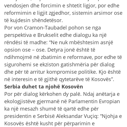
vendosjen dhe forcimin e shtetit ligjor, por edhe
reformimin e ligjit zgjedhor, sistemin arsimor ose
të kujdesin shëndetësor.
Por von Cramon-Taubadel pohon se nga
perspektiva e Brukselit edhe dialogu ka një
rëndësi të madhe: “Ne nuk mbështesim asnjë
opsion ose – ose. Detyra jonë është të
ndihmojmë në zbatimin e reformave, por edhe të
sigurohemi se ekziston gatishmëria për dialog
dhe për të arritur kompromise politike. Kjo është
në interesin e të gjithë qytetarëve të Kosovës”.
Serbia duhet ta njohë Kosovën
Por për dialog kërkohen dy palë. Ndaj anëtarja e
ekologjistëve gjermanë në Parlamentin Evropian
ka një mesazh shumë të qartë edhe për
presidentin e Serbisë Aleksandar Vuçiq: “Njohja e
Kosovës është kusht për përparimin e