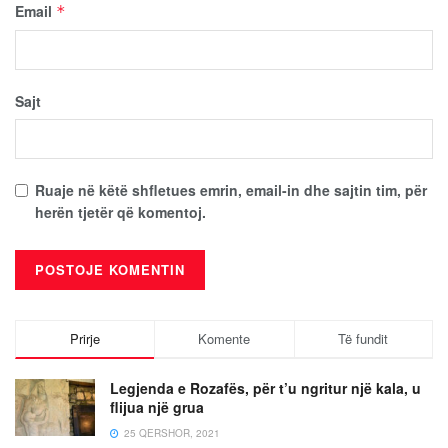
Email
*
Sajt
Ruaje në këtë shfletues emrin, email-in dhe sajtin tim, për
herën tjetër që komentoj.
Prirje
Komente
Të fundit
Legjenda e Rozafës, për t’u ngritur një kala, u
flijua një grua
25 QERSHOR, 2021