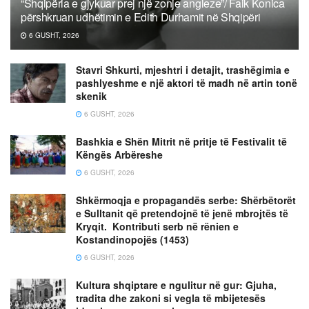
“Shqipëria e gjykuar prej një zonje angleze”/ Faik Konica
përshkruan udhëtimin e Edith Durhamit në Shqipëri
6 GUSHT, 2026
Stavri Shkurti, mjeshtri i detajit, trashëgimia e
pashlyeshme e një aktori të madh në artin tonë
skenik
6 GUSHT, 2026
Bashkia e Shën Mitrit në pritje të Festivalit të
Këngës Arbëreshe
6 GUSHT, 2026
Shkërmoqja e propagandës serbe: Shërbëtorët
e Sulltanit që pretendojnë të jenë mbrojtës të
Kryqit. Kontributi serb në rënien e
Kostandinopojës (1453)
6 GUSHT, 2026
Kultura shqiptare e ngulitur në gur: Gjuha,
tradita dhe zakoni si vegla të mbijetesës