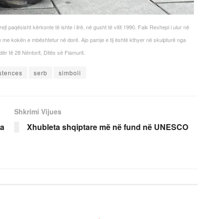
t paqësisht kërkonte të ishte i lirë, në gusht të vitit 1990. Faik Rexhepi i ulur në
e me kokën e mbështetur në dorë. Ajo pamje e tij është kthyer në skulpturë nga
ër të 28 Nëntorit, Ditës së Flamurit.
stences
serb
simboli
Shkrimi Vijues
ja
Xhubleta shqiptare më në fund në UNESCO