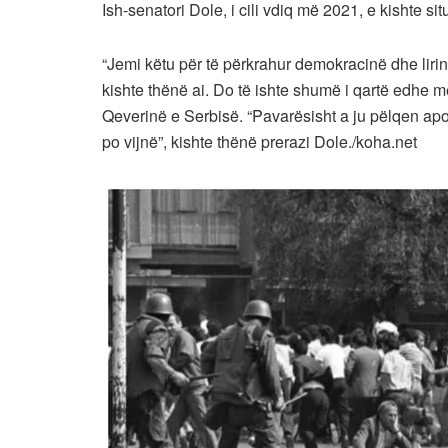
Ish-senatori Dole, i cili vdiq më 2021, e kishte situ
“Jemi këtu për të përkrahur demokracinë dhe liri
kishte thënë ai. Do të ishte shumë i qartë edhe
Qeverinë e Serbisë. “Pavarësisht a ju pëlqen apo jo
po vijnë”, kishte thënë prerazi Dole./koha.net