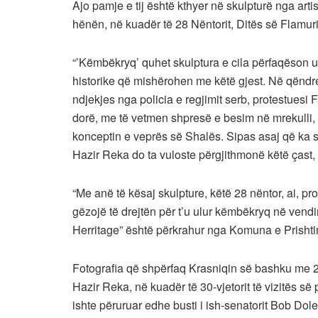
Ajo pamje e tij është kthyer në skulpturë nga art
hënën, në kuadër të 28 Nëntorit, Ditës së Flamuri
“’Këmbëkryq’ quhet skulptura e cila përfaqëson
historike që mishërohen me këtë gjest. Në qëndr
ndjekjes nga policia e regjimit serb, protestues
dorë, me të vetmen shpresë e besim në mrekulli, se 
konceptin e veprës së Shalës. Sipas asaj që ka sh
Hazir Reka do ta vuloste përgjithmonë këtë çast,
“Me anë të kësaj skulpture, këtë 28 nëntor, ai, pro
gëzojë të drejtën për t’u ulur këmbëkryq në vendi
Herritage” është përkrahur nga Komuna e Prishti
Fotografia që shpërfaq Krasniqin së bashku me 29
Hazir Reka, në kuadër të 30-vjetorit të vizitës s
ishte përuruar edhe busti i ish-senatorit Bob Dole