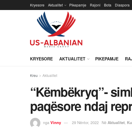
Kryesore
Aktualitet
Pikepamje
Rajoni
Bota
Diaspora
KRYESORE
AKTUALITET
PIKEPAMJE
RA
Kreu
Aktualitet
“Këmbëkryq”- simbo
paqësore ndaj repr
nga
Vinny
29 Nëntor, 2022
Në
Aktualitet
,
Ku