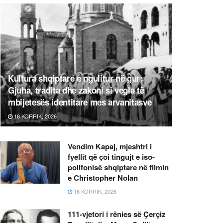
Kultura shqiptare e ngulitur në gur:
Gjuha, tradita dhe zakoni si vegla të
mbijetesës identitare mes arvanitasve
18 KORRIK, 2026
Vendim Kapaj, mjeshtri i
fyellit që çoi tingujt e iso-
polifonisë shqiptare në filmin
e Christopher Nolan
18 KORRIK, 2026
111-vjetori i rënies së Çerçiz