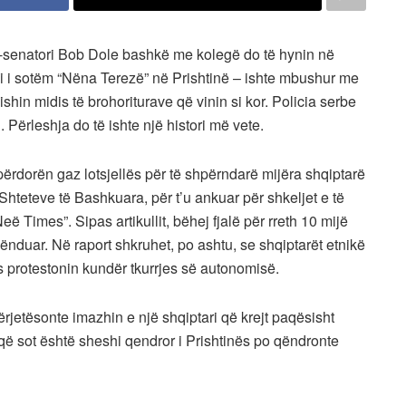
h-senatori Bob Dole bashkë me kolegë do të hynin në
i i sotëm “Nëna Terezë” në Prishtinë – ishte mbushur me
 ishin midis të brohoriturave që vinin si kor. Policia serbe
 Përleshja do të ishte një histori më vete.
 përdorën gaz lotsjellës për të shpërndarë mijëra shqiptarë
ë Shteteve të Bashkuara, për t’u ankuar për shkeljet e të
Neë Times”. Sipas artikullit, bëhej fjalë për rreth 10 mijë
 lënduar. Në raport shkruhet, po ashtu, se shqiptarët etnikë
 protestonin kundër tkurrjes së autonomisë.
përjetësonte imazhin e një shqiptari që krejt paqësisht
të që sot është sheshi qendror i Prishtinës po qëndronte