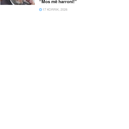
“Mos më harroni!”
17 KORRIK, 2026