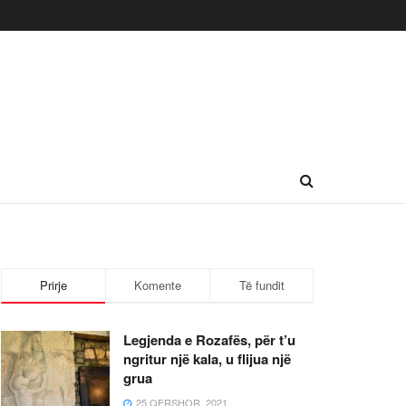
Prirje
Komente
Të fundit
Legjenda e Rozafës, për t’u
ngritur një kala, u flijua një
grua
25 QERSHOR, 2021