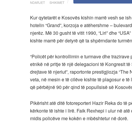
NDARJET
SHIKIMET
Kur qytetarët e Kosovës kishin marrë vesh se is
hotelin “Grand”, korzoja e atëhershme – bulevard
njerëz. Më 30 gusht të vitit 1990, “Liri” dhe “USA”
kishte marrë për detyrë që ta shpërndante turmën.
“Policët për kontrollimin e turmave dhe trazirave
etnikë në pritje të një delegacioni të Kongresit t
drejtave të njeriut”, raportonte prestigjiozja “The 
veta, në mesin e të cilëve kishte të plagosur e të
që përbëjnë 90 për qind të popullsisë së Kosovës
Pikërisht atë ditë fotoreporteri Hazir Reka do të 
kërkonte të ishte i lirë. Faik Rexhepi i ulur në a
midis policëve me kokën e mbështetur në dorë.