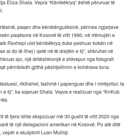
istja Eliza Shala. Vepra “Këmbëkryq” është përuruar të
t.
 urtësinë, paqen dhe këmbëngulësinë, përmes ngjarjeve
esën paqësore në Kosovë të vitit 1990, në rrëmujën e
i Faik Rexhepi ulet këmbëkryq duke peshuar kokën në
ai do të lihej i qetë në të drejtën e tij”, shkruhet në
kruar ajo, një dritëshkronjë e shkrepur nga fotografi
 që përmbledh gjithë pështjellimin e kohërave tona.
testuesi, rikthehet, tashmë i papenguar dhe i mirëpritur, ta
n e tij”, ka sqaruar Shala. Vepra e realizuar nga “KnKub
nës.
 të tjera ishte ekspozuar më 30 gusht të vitit 2020 nga
ë parë të një delegacioni amerikan në Kosovë. Po atë ditë
, vepër e skulptorit Luan Mulliqi.