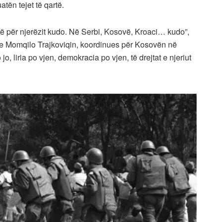
atën tejet të qartë.
në për njerëzit kudo. Në Serbi, Kosovë, Kroaci… kudo”,
 me Momqilo Trajkoviqin, koordinues për Kosovën në
, liria po vjen, demokracia po vjen, të drejtat e njeriut