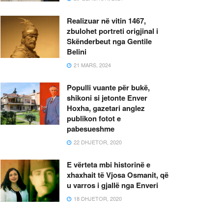
Realizuar në vitin 1467,
zbulohet portreti origjinal i
Skënderbeut nga Gentile
Belini
21 MARS, 2024
Populli vuante për bukë,
shikoni si jetonte Enver
Hoxha, gazetari anglez
publikon fotot e
pabesueshme
22 DHJETOR, 2020
E vërteta mbi historinë e
xhaxhait të Vjosa Osmanit, që
u varros i gjallë nga Enveri
18 DHJETOR, 2020