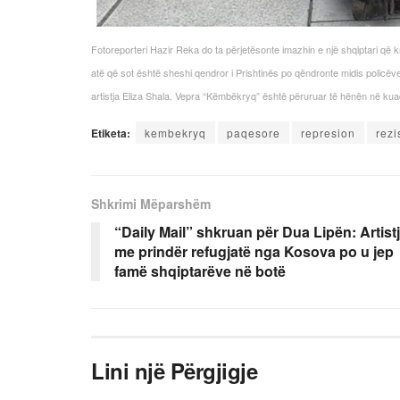
Fotoreporteri Hazir Reka do ta përjetësonte imazhin e një shqiptari që krej
atë që sot është sheshi qendror i Prishtinës po qëndronte midis policëv
artistja Eliza Shala. Vepra “Këmbëkryq” është përuruar të hënën në kuad
Etiketa:
kembekryq
paqesore
represion
rezi
Shkrimi Mëparshëm
“Daily Mail” shkruan për Dua Lipën: Artist
me prindër refugjatë nga Kosova po u jep
famë shqiptarëve në botë
Lini një Përgjigje