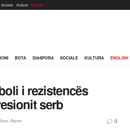
Sociale
Kultura
English
JONI
BOTA
DIASPORA
SOCIALE
KULTURA
ENGLISH
li i rezistencës
esionit serb
0
ltura
,
Rajoni