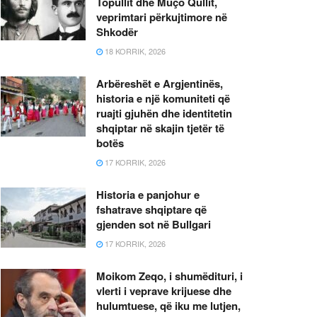
Topullit dhe Muço Qullit,
veprimtari përkujtimore në
Shkodër
18 KORRIK, 2026
Arbëreshët e Argjentinës,
historia e një komuniteti që
ruajti gjuhën dhe identitetin
shqiptar në skajin tjetër të
botës
17 KORRIK, 2026
Historia e panjohur e
fshatrave shqiptare që
gjenden sot në Bullgari
17 KORRIK, 2026
Moikom Zeqo, i shumëdituri, i
vlerti i veprave krijuese dhe
hulumtuese, që iku me lutjen,