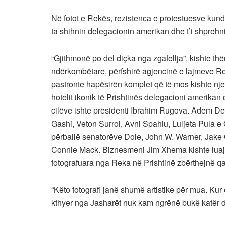
Në fotot e Rekës, rezistenca e protestuesve kundë
ta shihnin delegacionin amerikan dhe t’i shprehn
“Gjithmonë po del diçka nga zgafellja”, kishte th
ndërkombëtare, përfshirë agjencinë e lajmeve Reut
pastronte hapësirën komplet që të mos kishte nje
hotelit ikonik të Prishtinës delegacioni amerikan 
cilëve ishte presidenti Ibrahim Rugova. Adem De
Gashi, Veton Surroi, Avni Spahiu, Luljeta Pula e
përballë senatorëve Dole, John W. Warner, Jake
Connie Mack. Biznesmeni Jim Xhema kishte luajtur
fotografuara nga Reka në Prishtinë zbërthejnë qar
“Këto fotografi janë shumë artistike për mua. Kur
kthyer nga Jasharët nuk kam ngrënë bukë katër di