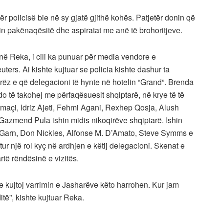
r policisë bie në sy gjatë gjithë kohës. Patjetër donin që
in pakënaqësitë dhe aspiratat me anë të brohoritjeve.
ënë Reka, i cili ka punuar për media vendore e
ers. Ai kishte kujtuar se policia kishte dashur ta
rëz e që delegacioni të hynte në hotelin “Grand”. Brenda
do të takohej me përfaqësuesit shqiptarë, në krye të të
maçi, Idriz Ajeti, Fehmi Agani, Rexhep Qosja, Alush
 Gazmend Pula ishin midis nikoqirëve shqiptarë. Ishin
 Garn, Don Nickles, Alfonse M. D’Amato, Steve Symms e
 një rol kyç në ardhjen e këtij delegacioni. Skenat e
të rëndësinë e vizitës.
 e kujtoj varrimin e Jasharëve këto harrohen. Kur jam
të”, kishte kujtuar Reka.