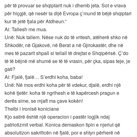
për të provuar se shqiptarit nuk i dhemb jeta. Sot e vrava
për hiçgjë, që nesër ta dijë Evropa ç’mund të bëjë shqiptari
kur të jetë fjala për Atdheun.”
Ai: Tallesh me mua.
Unë: Nuk tallem. Nëse nuk do të vritesh, atëherë shko në
Shkodër, në Gjakovë, në Berat a në Gjirokastër, dhe në
mes të pazarit shpall si tellall të drejtat e Shqipërisë. Ç’do
të të bëjnë më shumë se të të vrasin, për çka, sipas teje, je
gati?
Ai: Fjalë, fjalë… S’erdhi koha, baba!
Unë: Në mos erdhi koha për të vdekur, djalë, erdhi një
kohë tjetër: koha të ngrihesh e të kapërcesh pragun e
derës sime, se mjaft ma çave kokën!
Thelbi i ironisë koniciane
Kjo satirë është një operacion i pastër logjik ndaj
patriotizmit verbal. Konica demaskon tipin e njeriut që
absolutizon sakrificën në fjalë, por e shtyn përherë në