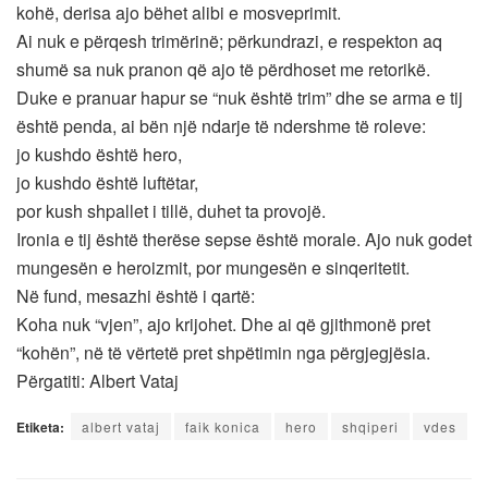
kohë, derisa ajo bëhet alibi e mosveprimit.
Ai nuk e përqesh trimërinë; përkundrazi, e respekton aq
shumë sa nuk pranon që ajo të përdhoset me retorikë.
Duke e pranuar hapur se “nuk është trim” dhe se arma e tij
është penda, ai bën një ndarje të ndershme të roleve:
jo kushdo është hero,
jo kushdo është luftëtar,
por kush shpallet i tillë, duhet ta provojë.
Ironia e tij është therëse sepse është morale. Ajo nuk godet
mungesën e heroizmit, por mungesën e sinqeritetit.
Në fund, mesazhi është i qartë:
Koha nuk “vjen”, ajo krijohet. Dhe ai që gjithmonë pret
“kohën”, në të vërtetë pret shpëtimin nga përgjegjësia.
Përgatiti: Albert Vataj
Etiketa:
albert vataj
faik konica
hero
shqiperi
vdes