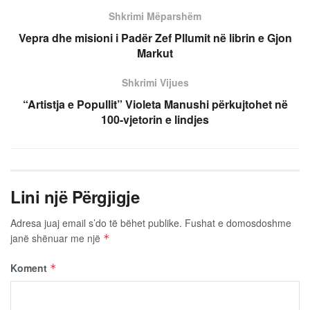
Shkrimi Mëparshëm
Vepra dhe misioni i Padër Zef Pllumit në librin e Gjon
Markut
Shkrimi Vijues
“Artistja e Popullit” Violeta Manushi përkujtohet në
100-vjetorin e lindjes
Lini një Përgjigje
Adresa juaj email s’do të bëhet publike.
Fushat e domosdoshme
janë shënuar me një
*
Koment
*