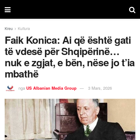
Kreu
Kultura
Faik Konica: Ai që është gati
të vdesë për Shqipërinë…
nuk e zgjat, e bën, nëse jo t’ia
mbathë
nga
US Albanian Media Group
3 Mars, 2026