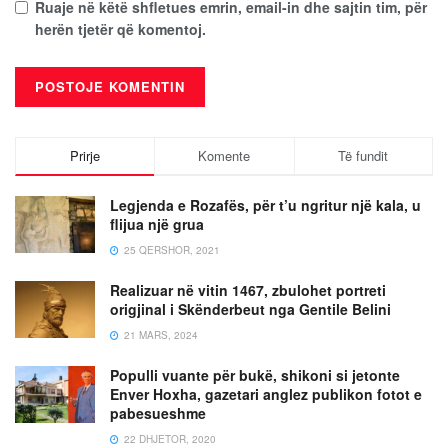
Ruaje në këtë shfletues emrin, email-in dhe sajtin tim, për
herën tjetër që komentoj.
Prirje
Komente
Të fundit
Legjenda e Rozafës, për t’u ngritur një kala, u
flijua një grua
25 QERSHOR, 2021
Realizuar në vitin 1467, zbulohet portreti
origjinal i Skënderbeut nga Gentile Belini
21 MARS, 2024
Populli vuante për bukë, shikoni si jetonte
Enver Hoxha, gazetari anglez publikon fotot e
pabesueshme
22 DHJETOR, 2020