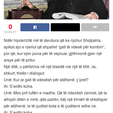
0
NDARJET
Ndër hipokrizitë më të dendura që ka njohur Shqipëria,
spikat ajo e njeriut që shpallet “gati të vdesë për kombin”,
por që, kur vjen puna për të vepruar, gjithmonë gjen një
arsye për të pritur.
Një ditë, u përfshiva në një bisedë me një të tillë. Ja,
shkurt, thelbi i dialogut:
Unë: Kur je gati të vdesësh për atdhenë, ç’pret?
Ai: S’erdhi koha.
Unë: Mos prit luftën e madhe. Që të ndezësh zemrat, që ta
afrojsh ditën e mirë, qite pallën, bëj një trimëri të shkëlqyer
për atdhenë, le të çuditet bota e të çuditemi edhe ne.
Ai: S’erdhi koha.