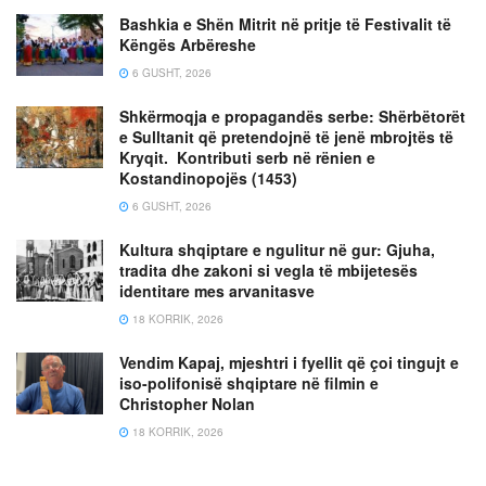
Bashkia e Shën Mitrit në pritje të Festivalit të
Këngës Arbëreshe
6 GUSHT, 2026
Shkërmoqja e propagandës serbe: Shërbëtorët
e Sulltanit që pretendojnë të jenë mbrojtës të
Kryqit. Kontributi serb në rënien e
Kostandinopojës (1453)
6 GUSHT, 2026
Kultura shqiptare e ngulitur në gur: Gjuha,
tradita dhe zakoni si vegla të mbijetesës
identitare mes arvanitasve
18 KORRIK, 2026
Vendim Kapaj, mjeshtri i fyellit që çoi tingujt e
iso-polifonisë shqiptare në filmin e
Christopher Nolan
18 KORRIK, 2026