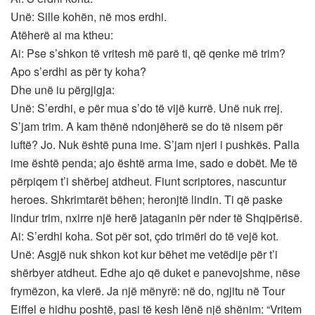
Unë: Sille kohën, në mos erdhi.
Atëherë ai ma ktheu:
Ai: Pse s’shkon të vritesh më parë ti, që qenke më trim?
Apo s’erdhi as për ty koha?
Dhe unë iu përgjigja:
Unë: S’erdhi, e për mua s’do të vijë kurrë. Unë nuk rrej.
S’jam trim. A kam thënë ndonjëherë se do të nisem për
luftë? Jo. Nuk është puna ime. S’jam njeri i pushkës. Palla
ime është penda; ajo është arma ime, sado e dobët. Me të
përpiqem t’i shërbej atdheut. Fiunt scriptores, nascuntur
heroes. Shkrimtarët bëhen; heronjtë lindin. Ti që paske
lindur trim, nxirre një herë jataganin për nder të Shqipërisë.
Ai: S’erdhi koha. Sot për sot, çdo trimëri do të vejë kot.
Unë: Asgjë nuk shkon kot kur bëhet me vetëdije për t’i
shërbyer atdheut. Edhe ajo që duket e panevojshme, nëse
frymëzon, ka vlerë. Ja një mënyrë: në do, ngjitu në Tour
Eiffel e hidhu poshtë, pasi të kesh lënë një shënim: “Vritem