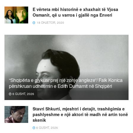
E vërteta mbi historinë e xhaxhait të Vjosa
Osmanit, që u varros i gjallë nga Enveri
18 DHJETOR, 2020
“Shqipëria e gjykuar prej një zonje angleze”/ Faik Konica
përshkruan udhëtimin e Edith Durhamit në Shqipëri
6 GUSHT, 2026
Stavri Shkurti, mjeshtri i detajit, trashëgimia e
pashlyeshme e një aktori të madh në artin tonë
skenik
6 GUSHT, 2026