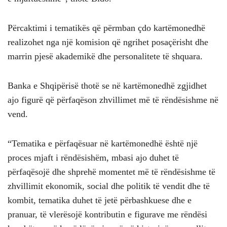
Përcaktimi i tematikës që përmban çdo kartëmonedhë
realizohet nga një komision që ngrihet posaçërisht dhe
marrin pjesë akademikë dhe personalitete të shquara.
Banka e Shqipërisë thotë se në kartëmonedhë zgjidhet
ajo figurë që përfaqëson zhvillimet më të rëndësishme në
vend.
“Tematika e përfaqësuar në kartëmonedhë është një
proces mjaft i rëndësishëm, mbasi ajo duhet të
përfaqësojë dhe shprehë momentet më të rëndësishme të
zhvillimit ekonomik, social dhe politik të vendit dhe të
kombit, tematika duhet të jetë përbashkuese dhe e
pranuar, të vlerësojë kontributin e figurave me rëndësi