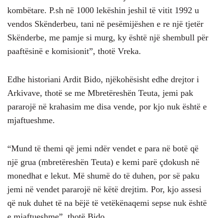
kombëtare. P.sh në 1000 lekëshin jeshil të vitit 1992 u
vendos Skënderbeu, tani në pesëmijëshen e re një tjetër
Skënderbe, me pamje si murg, ky është një shembull për
paaftësinë e komisionit”, thotë Vreka.
Edhe historiani Ardit Bido, njëkohësisht edhe drejtor i
Arkivave, thotë se me Mbretëreshën Teuta, jemi pak
pararojë në krahasim me disa vende, por kjo nuk është e
mjaftueshme.
“Mund të themi që jemi ndër vendet e para në botë që
një grua (mbretëreshën Teuta) e kemi parë çdokush në
monedhat e lekut. Më shumë do të duhen, por së paku
jemi në vendet pararojë në këtë drejtim. Por, kjo assesi
që nuk duhet të na bëjë të vetëkënaqemi sepse nuk është
e mjaftueshme”, thotë Bido.