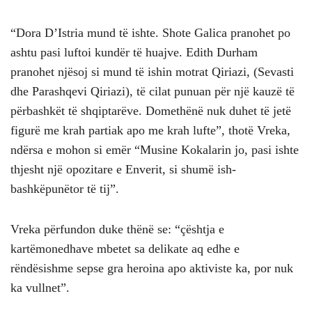
“Dora D’Istria mund të ishte. Shote Galica pranohet po
ashtu pasi luftoi kundër të huajve. Edith Durham
pranohet njësoj si mund të ishin motrat Qiriazi, (Sevasti
dhe Parashqevi Qiriazi), të cilat punuan për një kauzë të
përbashkët të shqiptarëve. Domethënë nuk duhet të jetë
figurë me krah partiak apo me krah lufte”, thotë Vreka,
ndërsa e mohon si emër “Musine Kokalarin jo, pasi ishte
thjesht një opozitare e Enverit, si shumë ish-
bashkëpunëtor të tij”.
Vreka përfundon duke thënë se: “çështja e
kartëmonedhave mbetet sa delikate aq edhe e
rëndësishme sepse gra heroina apo aktiviste ka, por nuk
ka vullnet”.