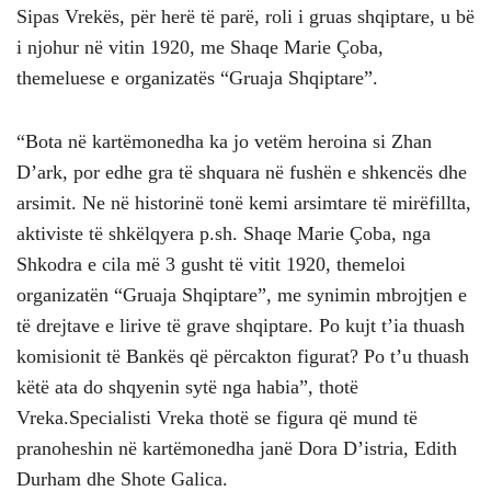
Sipas Vrekës, për herë të parë, roli i gruas shqiptare, u bë
i njohur në vitin 1920, me Shaqe Marie Çoba,
themeluese e organizatës “Gruaja Shqiptare”.
“Bota në kartëmonedha ka jo vetëm heroina si Zhan
D’ark, por edhe gra të shquara në fushën e shkencës dhe
arsimit. Ne në historinë tonë kemi arsimtare të mirëfillta,
aktiviste të shkëlqyera p.sh. Shaqe Marie Çoba, nga
Shkodra e cila më 3 gusht të vitit 1920, themeloi
organizatën “Gruaja Shqiptare”, me synimin mbrojtjen e
të drejtave e lirive të grave shqiptare. Po kujt t’ia thuash
komisionit të Bankës që përcakton figurat? Po t’u thuash
këtë ata do shqyenin sytë nga habia”, thotë
Vreka.Specialisti Vreka thotë se figura që mund të
pranoheshin në kartëmonedha janë Dora D’istria, Edith
Durham dhe Shote Galica.