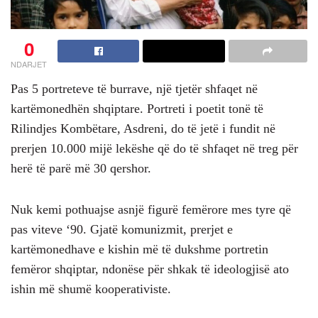
0
NDARJET
Pas 5 portreteve të burrave, një tjetër shfaqet në
kartëmonedhën shqiptare. Portreti i poetit tonë të
Rilindjes Kombëtare, Asdreni, do të jetë i fundit në
prerjen 10.000 mijë lekëshe që do të shfaqet në treg për
herë të parë më 30 qershor.
Nuk kemi pothuajse asnjë figurë femërore mes tyre që
pas viteve ‘90. Gjatë komunizmit, prerjet e
kartëmonedhave e kishin më të dukshme portretin
femëror shqiptar, ndonëse për shkak të ideologjisë ato
ishin më shumë kooperativiste.