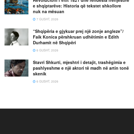
e shqiptarëve: Historia që tekstet shkollore
nuk na mësuan
7 GUSHT, 2026
“Shqipëria e gjykuar prej një zonje angleze”/
Faik Konica përshkruan udhëtimin e Edith
Durhamit në Shqipëri
6 GUSHT, 2026
Stavri Shkurti, mjeshtri i detajit, trashëgimia e
pashlyeshme e një aktori të madh në artin tonë
skenik
6 GUSHT, 2026