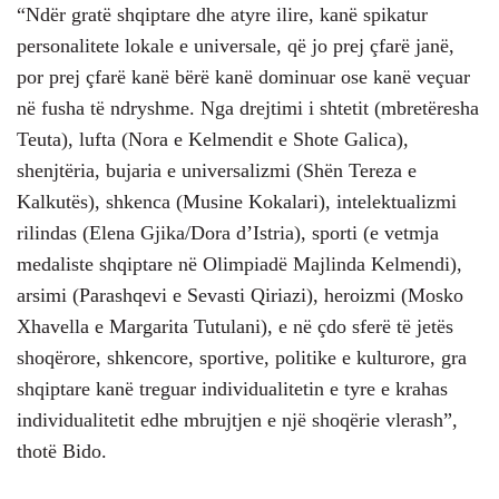
“Ndër gratë shqiptare dhe atyre ilire, kanë spikatur
personalitete lokale e universale, që jo prej çfarë janë,
por prej çfarë kanë bërë kanë dominuar ose kanë veçuar
në fusha të ndryshme. Nga drejtimi i shtetit (mbretëresha
Teuta), lufta (Nora e Kelmendit e Shote Galica),
shenjtëria, bujaria e universalizmi (Shën Tereza e
Kalkutës), shkenca (Musine Kokalari), intelektualizmi
rilindas (Elena Gjika/Dora d’Istria), sporti (e vetmja
medaliste shqiptare në Olimpiadë Majlinda Kelmendi),
arsimi (Parashqevi e Sevasti Qiriazi), heroizmi (Mosko
Xhavella e Margarita Tutulani), e në çdo sferë të jetës
shoqërore, shkencore, sportive, politike e kulturore, gra
shqiptare kanë treguar individualitetin e tyre e krahas
individualitetit edhe mbrujtjen e një shoqërie vlerash”,
thotë Bido.