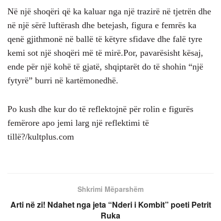
Në një shoqëri që ka kaluar nga një trazirë në tjetrën dhe
në një sërë luftërash dhe betejash, figura e femrës ka
qenë gjithmonë në ballë të këtyre sfidave dhe falë tyre
kemi sot një shoqëri më të mirë.Por, pavarësisht kësaj,
ende për një kohë të gjatë, shqiptarët do të shohin “një
fytyrë” burri në kartëmonedhë.
Po kush dhe kur do të reflektojnë për rolin e figurës
femërore apo jemi larg një reflektimi të
tillë?/kultplus.com
Shkrimi Mëparshëm
Arti në zi! Ndahet nga jeta “Nderi i Kombit” poeti Petrit
Ruka