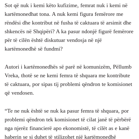
Sot që nuk i kemi këto kufizime, femrat nuk i kemi në
kartëmonedhat tona. A nuk kemi figura femërore me
rëndësi dhe kontribut në fusha të caktuara të arsimit dhe
shkencës në Shqipëri? A ka pasur ndonjë figurë femërore
për të cilën është diskutuar vendosja në një
kartëmonedhë së fundmi?
Autori i kartëmonedhës së parë në komunizëm, Pëllumb
Vreka, thotë se ne kemi femra të shquara me kontribute
të caktuara, por sipas tij problemi qëndron te komisionet
që vendosen.
“Te ne nuk është se nuk ka pasur femra të shquara, por
problemi qëndron tek komisionet të cilat janë të përbërë
nga njerëz financierë apo ekonomistë, të cilët as e kanë
haberin se si duhet të stilizohet një kartëmonedhë