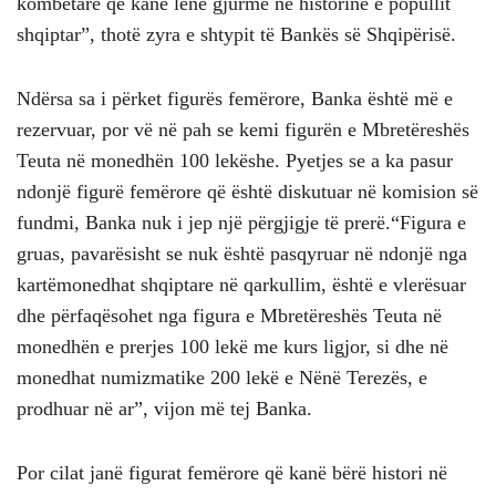
kombëtare që kanë lënë gjurmë në historinë e popullit
shqiptar”, thotë zyra e shtypit të Bankës së Shqipërisë.
Ndërsa sa i përket figurës femërore, Banka është më e
rezervuar, por vë në pah se kemi figurën e Mbretëreshës
Teuta në monedhën 100 lekëshe. Pyetjes se a ka pasur
ndonjë figurë femërore që është diskutuar në komision së
fundmi, Banka nuk i jep një përgjigje të prerë.“Figura e
gruas, pavarësisht se nuk është pasqyruar në ndonjë nga
kartëmonedhat shqiptare në qarkullim, është e vlerësuar
dhe përfaqësohet nga figura e Mbretëreshës Teuta në
monedhën e prerjes 100 lekë me kurs ligjor, si dhe në
monedhat numizmatike 200 lekë e Nënë Terezës, e
prodhuar në ar”, vijon më tej Banka.
Por cilat janë figurat femërore që kanë bërë histori në