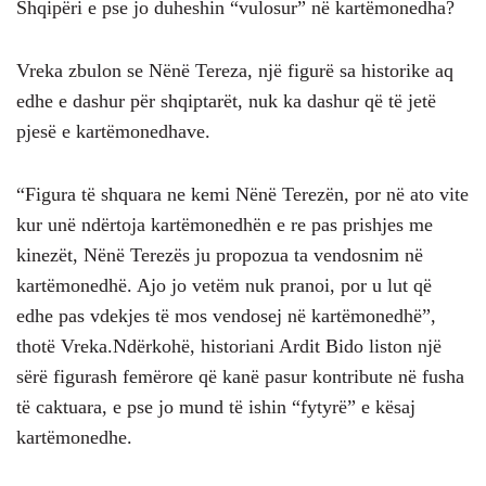
Shqipëri e pse jo duheshin “vulosur” në kartëmonedha?
Vreka zbulon se Nënë Tereza, një figurë sa historike aq
edhe e dashur për shqiptarët, nuk ka dashur që të jetë
pjesë e kartëmonedhave.
“Figura të shquara ne kemi Nënë Terezën, por në ato vite
kur unë ndërtoja kartëmonedhën e re pas prishjes me
kinezët, Nënë Terezës ju propozua ta vendosnim në
kartëmonedhë. Ajo jo vetëm nuk pranoi, por u lut që
edhe pas vdekjes të mos vendosej në kartëmonedhë”,
thotë Vreka.Ndërkohë, historiani Ardit Bido liston një
sërë figurash femërore që kanë pasur kontribute në fusha
të caktuara, e pse jo mund të ishin “fytyrë” e kësaj
kartëmonedhe.