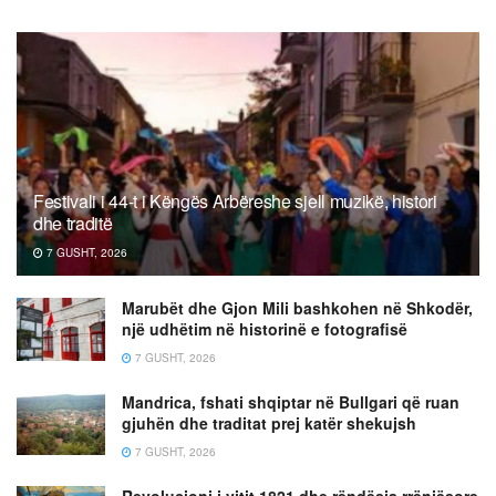
Festivali i 44-t i Këngës Arbëreshe sjell muzikë, histori
dhe traditë
7 GUSHT, 2026
Marubët dhe Gjon Mili bashkohen në Shkodër,
një udhëtim në historinë e fotografisë
7 GUSHT, 2026
Mandrica, fshati shqiptar në Bullgari që ruan
gjuhën dhe traditat prej katër shekujsh
7 GUSHT, 2026
Revolucioni i vitit 1821 dhe rëndësia rrënjësore