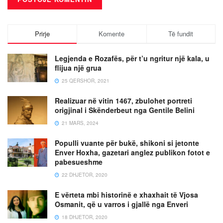
Prirje
Komente
Të fundit
Legjenda e Rozafës, për t’u ngritur një kala, u
flijua një grua
25 QERSHOR, 2021
Realizuar në vitin 1467, zbulohet portreti
origjinal i Skënderbeut nga Gentile Belini
21 MARS, 2024
Populli vuante për bukë, shikoni si jetonte
Enver Hoxha, gazetari anglez publikon fotot e
pabesueshme
22 DHJETOR, 2020
E vërteta mbi historinë e xhaxhait të Vjosa
Osmanit, që u varros i gjallë nga Enveri
18 DHJETOR, 2020