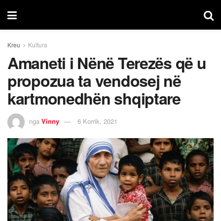
Kreu
Kultura
Amaneti i Nënë Terezës që u
propozua ta vendosej në
kartmonedhën shqiptare
nga
Vinny
6 Korrik, 2021