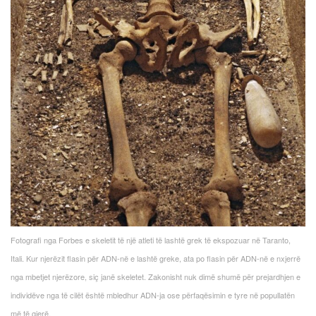
Fotografi nga Forbes e skeletit të një atleti të lashtë grek të ekspozuar në Taranto,
Itali. Kur njerëzit flasin për ADN-në e lashtë greke, ata po flasin për ADN-në e nxjerrë
nga mbetjet njerëzore, siç janë skeletet. Zakonisht nuk dimë shumë për prejardhjen e
individëve nga të cilët është mbledhur ADN-ja ose përfaqësimin e tyre në popullatën
më të gjerë.