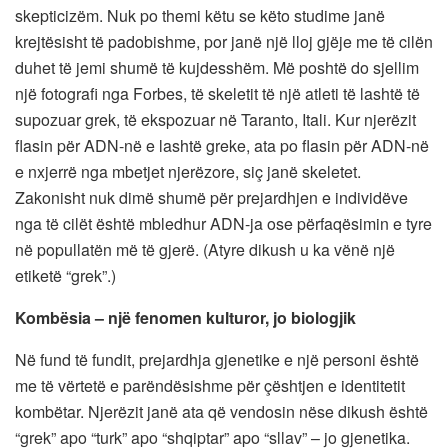
skepticizëm. Nuk po themi këtu se këto studime janë
krejtësisht të padobishme, por janë një lloj gjëje me të cilën
duhet të jemi shumë të kujdesshëm. Më poshtë do sjellim
një fotografi nga Forbes, të skeletit të një atleti të lashtë të
supozuar grek, të ekspozuar në Taranto, Itali. Kur njerëzit
flasin për ADN-në e lashtë greke, ata po flasin për ADN-në
e nxjerrë nga mbetjet njerëzore, siç janë skeletet.
Zakonisht nuk dimë shumë për prejardhjen e individëve
nga të cilët është mbledhur ADN-ja ose përfaqësimin e tyre
në popullatën më të gjerë. (Atyre dikush u ka vënë një
etiketë “grek”.)
Kombësia – një fenomen kulturor, jo biologjik
Në fund të fundit, prejardhja gjenetike e një personi është
me të vërtetë e parëndësishme për çështjen e identitetit
kombëtar. Njerëzit janë ata që vendosin nëse dikush është
“grek” apo “turk” apo “shqiptar” apo “sllav” – jo gjenetika.