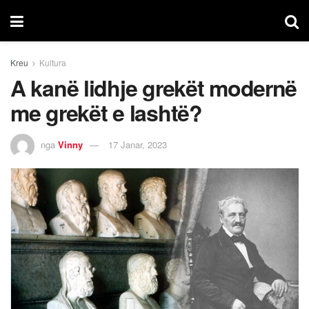
Kreu
Kultura
A kanë lidhje grekët modernë
me grekët e lashtë?
nga
Vinny
17 Janar, 2023