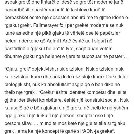
aspak grekë dhe ithtarët e idesë se grekët modernë janë
pasardhësit e pastër racor të të lashtëve kanë të
përbashkët është një obsesion absurd me të gjithë idenë e
“gjakut grek”. Fallmerayer foli për grekët modernë se nuk
kanë as edhe një pikë gjaku të vërtetë ose të papërzier
helen, ndërkohë që Agimi i Artë është aq i sigurt në
pastërtinë e “gjakut helen” të tyre, saqë duan vetëm
dhurime gjaku nga helenët e tjerë të supozuar “të pastër”. .
“Gjaku grek” objektivisht nuk ekziston. Nuk ekziston, nuk
ka ekzistuar kurrë dhe nuk do të ekzistojë kurrë. Duke folur
biologjikisht, nuk ka absolutisht asgjë që e bën dikë në
thelb një “grek”. “Greku” është identitet kombëtar dhe, si të
gjitha identitetet kombëtare, është një konstrukt social. Nuk
ka asgjë që e bën gjakun e një greku në thelb të ndryshëm
nga gjaku i një turku, i një personi shqiptar ose i një
personi sllav. … mund të mos ketë një gjë të tillë si “gjaku
grek”, ama ka një koncept të qartë si “ADN-ja greke”.