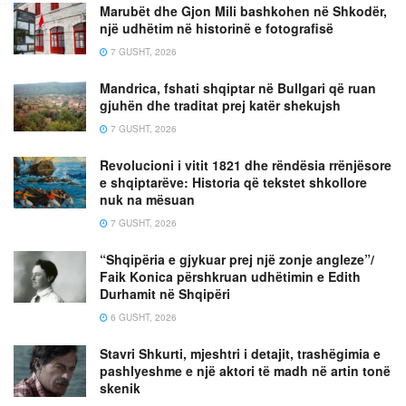
Marubët dhe Gjon Mili bashkohen në Shkodër,
një udhëtim në historinë e fotografisë
7 GUSHT, 2026
Mandrica, fshati shqiptar në Bullgari që ruan
gjuhën dhe traditat prej katër shekujsh
7 GUSHT, 2026
Revolucioni i vitit 1821 dhe rëndësia rrënjësore
e shqiptarëve: Historia që tekstet shkollore
nuk na mësuan
7 GUSHT, 2026
“Shqipëria e gjykuar prej një zonje angleze”/
Faik Konica përshkruan udhëtimin e Edith
Durhamit në Shqipëri
6 GUSHT, 2026
Stavri Shkurti, mjeshtri i detajit, trashëgimia e
pashlyeshme e një aktori të madh në artin tonë
skenik