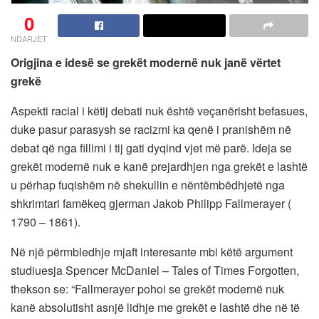
0
NDARJET
Origjina e idesë se grekët modernë nuk janë vërtet
grekë
Aspekti racial i këtij debati nuk është veçanërisht befasues,
duke pasur parasysh se racizmi ka qenë i pranishëm në
debat që nga fillimi i tij gati dyqind vjet më parë. Ideja se
grekët modernë nuk e kanë prejardhjen nga grekët e lashtë
u përhap fuqishëm në shekullin e nëntëmbëdhjetë nga
shkrimtari famëkeq gjerman Jakob Philipp Fallmerayer (
1790 – 1861).
Në një përmbledhje mjaft interesante mbi këtë argument
studiuesja Spencer McDaniel – Tales of Times Forgotten,
thekson se: “Fallmerayer pohoi se grekët modernë nuk
kanë absolutisht asnjë lidhje me grekët e lashtë dhe në të