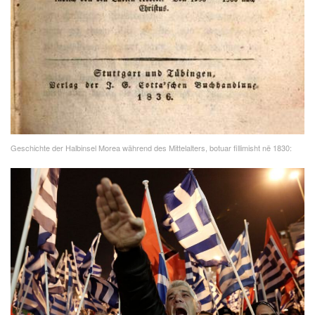
Geschichte der Halbinsel Morea während des Mittelalters, botuar fillimisht në 1830: