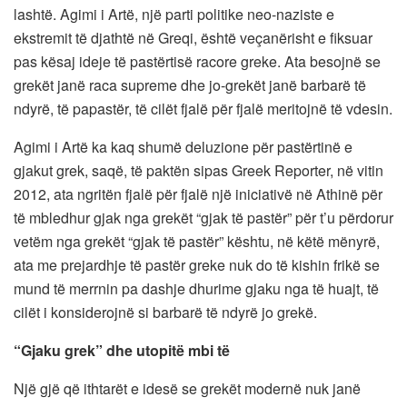
lashtë. Agimi i Artë, një parti politike neo-naziste e
ekstremit të djathtë në Greqi, është veçanërisht e fiksuar
pas kësaj ideje të pastërtisë racore greke. Ata besojnë se
grekët janë raca supreme dhe jo-grekët janë barbarë të
ndyrë, të papastër, të cilët fjalë për fjalë meritojnë të vdesin.
Agimi i Artë ka kaq shumë deluzione për pastërtinë e
gjakut grek, saqë, të paktën sipas Greek Reporter, në vitin
2012, ata ngritën fjalë për fjalë një iniciativë në Athinë për
të mbledhur gjak nga grekët “gjak të pastër” për t’u përdorur
vetëm nga grekët “gjak të pastër” kështu, në këtë mënyrë,
ata me prejardhje të pastër greke nuk do të kishin frikë se
mund të merrnin pa dashje dhurime gjaku nga të huajt, të
cilët i konsiderojnë si barbarë të ndyrë jo grekë.
“Gjaku grek” dhe utopitë mbi të
Një gjë që ithtarët e idesë se grekët modernë nuk janë