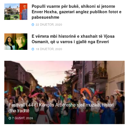
Populli vuante për bukë, shikoni si jetonte
Enver Hoxha, gazetari anglez publikon fotot e
pabesueshme
22 DHJETOR, 2020
E vërteta mbi historinë e xhaxhait të Vjosa
Osmanit, që u varros i gjallë nga Enveri
18 DHJETOR, 2020
Festivali i 44-t i Këngës Arbëreshe sjell muzikë, histori
dhe traditë
7 GUSHT, 2026