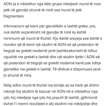
ADN-ja e mbledhur nga këto grupe mbetjesh mund të mos
jetë në gjendje shumë të mirë ose mund të jetë
fragmentare.
Informacioni që kemi për gjenetikën e lashtë greke, pra,
nuk është veçanërisht në gjendje të mirë ky është
minimumi që mund të thuhet. Kjo është arsyeja pse është e
mundur që të kemi një studim të ADN-së që pretendon të
tregojë se grekët modernë janë jashtëzakonisht të lidhur
ngushtë me grekët e lashtë dhe një studim tjetër i ADN-së
që pretendon të tregojë se grekët modernë kanë pak lidhje
gjenetike me grekët e lashtë. Të dhënat e disponuara janë
jo shumë të mira.
Ndaj edhe mund të thuhet me bindje se sa herë që shihni
ndonjë lloj studimi të bazuar në ADN-në e mbledhur nga
çdo lloj mbetjeje nga çdo lloj populli të lashtë, gjithmonë
duhet t’i merrni rezultatet e atij studimi me mëdyshje dhe