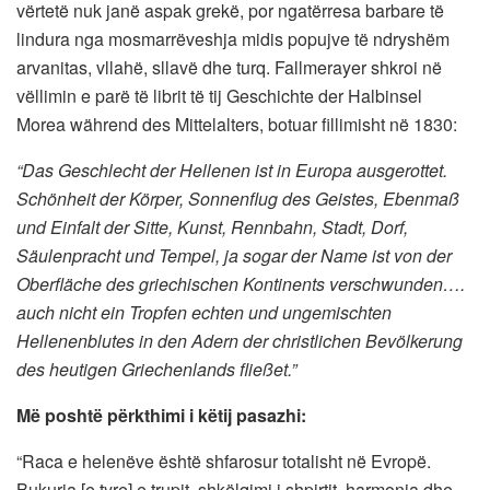
vërtetë nuk janë aspak grekë, por ngatërresa barbare të
lindura nga mosmarrëveshja midis popujve të ndryshëm
arvanitas, vllahë, sllavë dhe turq. Fallmerayer shkroi në
vëllimin e parë të librit të tij Geschichte der Halbinsel
Morea während des Mittelalters, botuar fillimisht në 1830:
“Das Geschlecht der Hellenen ist in Europa ausgerottet.
Schönheit der Körper, Sonnenflug des Geistes, Ebenmaß
und Einfalt der Sitte, Kunst, Rennbahn, Stadt, Dorf,
Säulenpracht und Tempel, ja sogar der Name ist von der
Oberfläche des griechischen Kontinents verschwunden….
auch nicht ein Tropfen echten und ungemischten
Hellenenblutes in den Adern der christlichen Bevölkerung
des heutigen Griechenlands fließet.”
Më poshtë përkthimi i këtij pasazhi:
“Raca e helenëve është shfarosur totalisht në Evropë.
Bukuria [e tyre] e trupit, shkëlqimi i shpirtit, harmonia dhe