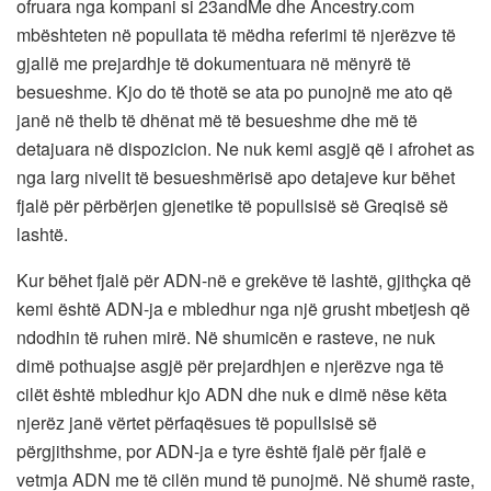
ofruara nga kompani si 23andMe dhe Ancestry.com
mbështeten në popullata të mëdha referimi të njerëzve të
gjallë me prejardhje të dokumentuara në mënyrë të
besueshme. Kjo do të thotë se ata po punojnë me ato që
janë në thelb të dhënat më të besueshme dhe më të
detajuara në dispozicion. Ne nuk kemi asgjë që i afrohet as
nga larg nivelit të besueshmërisë apo detajeve kur bëhet
fjalë për përbërjen gjenetike të popullsisë së Greqisë së
lashtë.
Kur bëhet fjalë për ADN-në e grekëve të lashtë, gjithçka që
kemi është ADN-ja e mbledhur nga një grusht mbetjesh që
ndodhin të ruhen mirë. Në shumicën e rasteve, ne nuk
dimë pothuajse asgjë për prejardhjen e njerëzve nga të
cilët është mbledhur kjo ADN dhe nuk e dimë nëse këta
njerëz janë vërtet përfaqësues të popullsisë së
përgjithshme, por ADN-ja e tyre është fjalë për fjalë e
vetmja ADN me të cilën mund të punojmë. Në shumë raste,