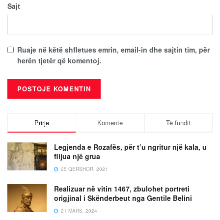
Sajt
Ruaje në këtë shfletues emrin, email-in dhe sajtin tim, për
herën tjetër që komentoj.
Prirje
Komente
Të fundit
Legjenda e Rozafës, për t’u ngritur një kala, u
flijua një grua
25 QERSHOR, 2021
Realizuar në vitin 1467, zbulohet portreti
origjinal i Skënderbeut nga Gentile Belini
21 MARS, 2024