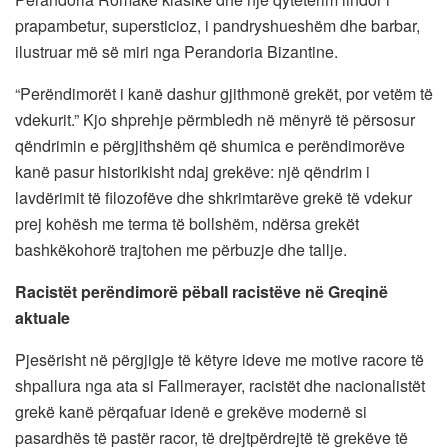
prapambetur, supersticioz, i pandryshueshëm dhe barbar,
ilustruar më së miri nga Perandoria Bizantine.
“Perëndimorët i kanë dashur gjithmonë grekët, por vetëm të
vdekurit.” Kjo shprehje përmbledh në mënyrë të përsosur
qëndrimin e përgjithshëm që shumica e perëndimorëve
kanë pasur historikisht ndaj grekëve: një qëndrim i
lavdërimit të filozofëve dhe shkrimtarëve grekë të vdekur
prej kohësh me terma të bollshëm, ndërsa grekët
bashkëkohorë trajtohen me përbuzje dhe tallje.
Racistët perëndimorë pëball racistëve në Greqinë
aktuale
Pjesërisht në përgjigje të këtyre ideve me motive racore të
shpallura nga ata si Fallmerayer, racistët dhe nacionalistët
grekë kanë përqafuar idenë e grekëve modernë si
pasardhës të pastër racor, të drejtpërdrejtë të grekëve të