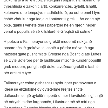
thjeshtësia e zakonit, artit, konkurrencës, qytetit, fshatit,
kolonave dhe tempujve madhështorë, po edhe emri i tyre
është zhdukur nga faqja e kontinentit grek… As edhe një
pikë. gjaku i vërtetë dhe i papërzier helen rrjedh nëpër
venat e popullsisë së krishterë të Greqisë së sotme.”
Hipoteza e Fallmerayer se grekët modernë nuk janë
pasardhës të grekëve të lashtë u përdor më vonë nga
nazistët gjatë pushtimit të Greqisë nga Boshti gjatë Luftës
së Dytë Botërore për të justifikuar mizoritë kundër popullit
grek modern, por gjithnjë duke lavdëruar grekët e lashtë
për arritjet e tyre.
Fallmerayer është gjithashtu i njohur për promovimin e
idesë se ekzistojnë dy qytetërime krejtësisht të
dallueshme: një qytetërim perëndimor i lavdishëm, gjithnjë
në ndryshim dhe largpamës, i ilustruar më së miri nga
Perandoria Romake klasike dhe një qytetërim lindor i