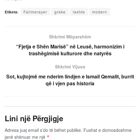
Etiketa:
Fallmerayer
greke
lashte
modern
Shkrimi Mëparshëm
“Fjetja e Shën Marisë” në Leusë, harmonizim i
trashëgimisë kulturore dhe natyrës
Shkrimi Vijues
Sot, kujtojmë me nderim lindjen e Ismail Qemalit, burrit
që i vjen pas historia
Lini një Përgjigje
Adresa juaj email s’do të bëhet publike.
Fushat e domosdoshme
janë shënuar me një
*