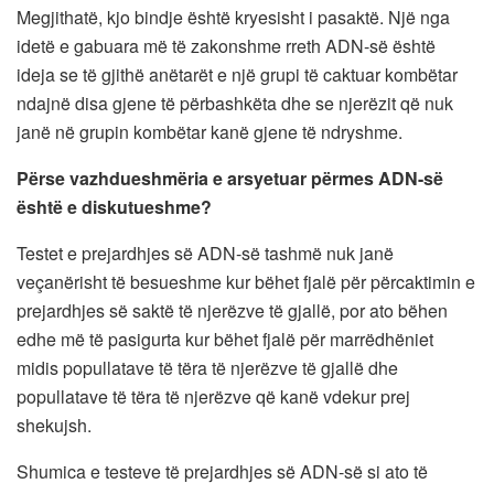
Megjithatë, kjo bindje është kryesisht i pasaktë. Një nga
idetë e gabuara më të zakonshme rreth ADN-së është
ideja se të gjithë anëtarët e një grupi të caktuar kombëtar
ndajnë disa gjene të përbashkëta dhe se njerëzit që nuk
janë në grupin kombëtar kanë gjene të ndryshme.
Përse vazhdueshmëria e arsyetuar përmes ADN-së
është e diskutueshme?
Testet e prejardhjes së ADN-së tashmë nuk janë
veçanërisht të besueshme kur bëhet fjalë për përcaktimin e
prejardhjes së saktë të njerëzve të gjallë, por ato bëhen
edhe më të pasigurta kur bëhet fjalë për marrëdhëniet
midis popullatave të tëra të njerëzve të gjallë dhe
popullatave të tëra të njerëzve që kanë vdekur prej
shekujsh.
Shumica e testeve të prejardhjes së ADN-së si ato të